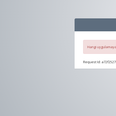
Hangi uygulamaya 
Request Id:
a72f2527