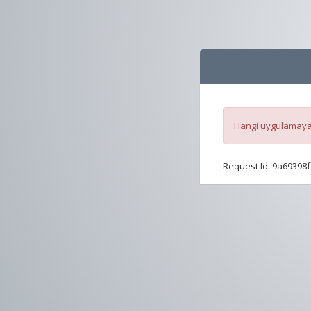
Hangi uygulamaya 
Request Id:
9a69398f